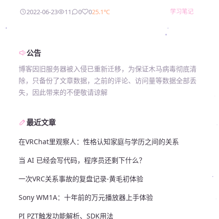
2022-06-23
11
0
0
25.1℃
学习笔记
公告
博客因旧服务器被入侵已重新迁移，为保证木马病毒彻底清
除，只备份了文章数据，之前的评论、访问量等数据全部丢
失，因此带来的不便敬请谅解
最近文章
在VRChat里观察人：性格认知家庭与学历之间的关系
当 AI 已经会写代码，程序员还剩下什么？
一次VRC关系事故的复盘记录-黄毛初体验
Sony WM1A：十年前的万元播放器上手体验
PI PZT触发功能解析、SDK用法