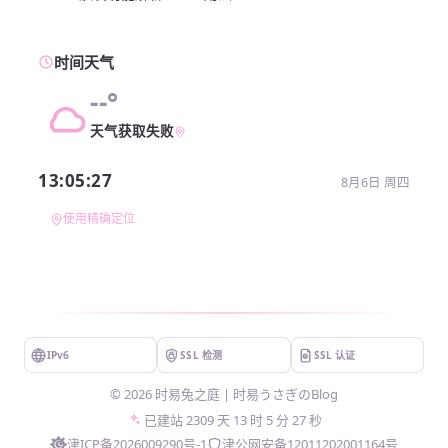
时间天气
--°
天气获取失败
13:05:27
8月6日 周四
使用精确定位
IPv6
SSL 检测
SSL 认证
©
2026
时易兔之庭 | 时易うさぎのBlog
已建站
2309 天 13 时 5 分 27 秒
津ICP备2026009290号-1
津公网安备12011202001164号