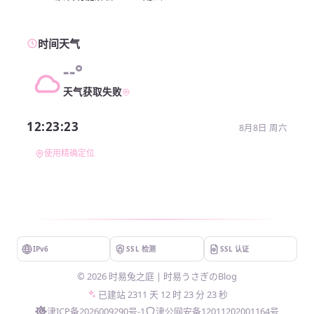
时间天气
--°
天气获取失败
12:23:23
8月8日 周六
使用精确定位
IPv6
SSL 检测
SSL 认证
©
2026
时易兔之庭 | 时易うさぎのBlog
已建站
2311 天 12 时 23 分 23 秒
津ICP备2026009290号-1
津公网安备12011202001164号