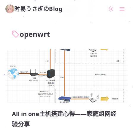
时易うさぎのBlog
openwrt
All in one主机搭建心得——家庭组网经
验分享