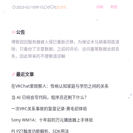
2023-02-10
15
0
0
25.5℃
闲聊
教程
公告
博客因旧服务器被入侵已重新迁移，为保证木马病毒彻底清
除，只备份了文章数据，之前的评论、访问量等数据全部丢
失，因此带来的不便敬请谅解
最近文章
在VRChat里观察人：性格认知家庭与学历之间的关系
当 AI 已经会写代码，程序员还剩下什么？
一次VRC关系事故的复盘记录-黄毛初体验
Sony WM1A：十年前的万元播放器上手体验
PI PZT触发功能解析、SDK用法